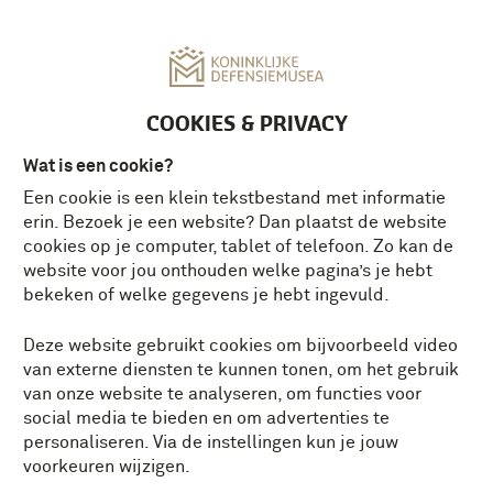
MENU
COOKIES & PRIVACY
Wat is een cookie?
STICHTING KONINKLIJKE
Een cookie is een klein tekstbestand met informatie
DEFENSIEMUSEA
erin. Bezoek je een website? Dan plaatst de website
cookies op je computer, tablet of telefoon. Zo kan de
website voor jou onthouden welke pagina’s je hebt
Ontdek de drie defensiemusea: wat we doen, wie
bekeken of welke gegevens je hebt ingevuld.
we zijn en waar je ons vindt
meer over onze organisatie
Deze website gebruikt cookies om bijvoorbeeld video
van externe diensten te kunnen tonen, om het gebruik
van onze website te analyseren, om functies voor
social media te bieden en om advertenties te
personaliseren. Via de instellingen kun je jouw
voorkeuren wijzigen.