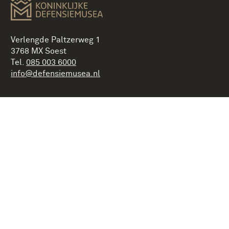
Verlengde Paltzerweg 1
3768 MX Soest
Tel.
085 003 6000
info@defensiemusea.nl
Bezoekadressen musea
Disclaimer
Privacy & cookies